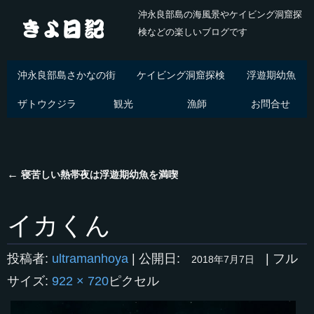
沖永良部島の海風景やケイビング洞窟探
検などの楽しいブログです
沖永良部島さかなの街
ケイビング洞窟探検
浮遊期幼魚
ザトウクジラ
観光
漁師
お問合せ
←
寝苦しい熱帯夜は浮遊期幼魚を満喫
イカくん
投稿者:
ultramanhoya
|
公開日:
|
フル
2018年7月7日
サイズ:
922 × 720
ピクセル