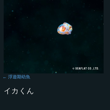
浮遊期幼魚
イカくん