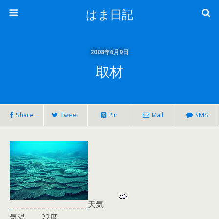
はま日記
2008年6月9日
取材
Share
Tweet
Pin
Mail
SMS
天気
気温 22度