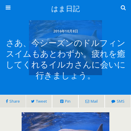
はま日記
2016年10月8日
さあ、今シーズンのドルフィン
スイムもあとわずか。疲れを癒
してくれるイルカさんに会いに
行きましょう。
Share
Tweet
Pin
Mail
SMS