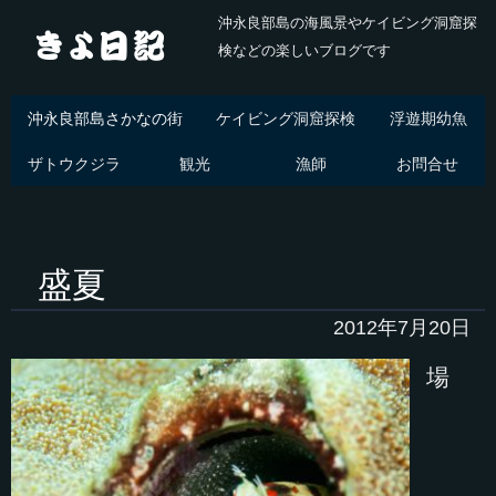
沖永良部島の海風景やケイビング洞窟探
検などの楽しいブログです
沖永良部島さかなの街
ケイビング洞窟探検
浮遊期幼魚
ザトウクジラ
観光
漁師
お問合せ
盛夏
2012年7月20日
場