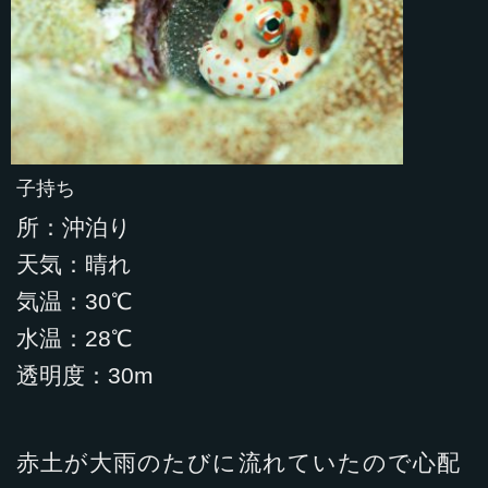
子持ち
所：沖泊り
天気：晴れ
気温：30℃
水温：28℃
透明度：30m
赤土が大雨のたびに流れていたので心配