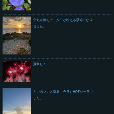
空気が澄んで、夕日が映える季節になり
ました。
夏祭り！
キン肉マン入道雲、今日もHOTな一日で
した。