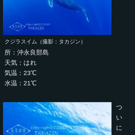
クジラスイム（撮影：タカジン）
所：沖永良部島
天気：はれ
気温：23℃
水温：21℃
つ
い
に