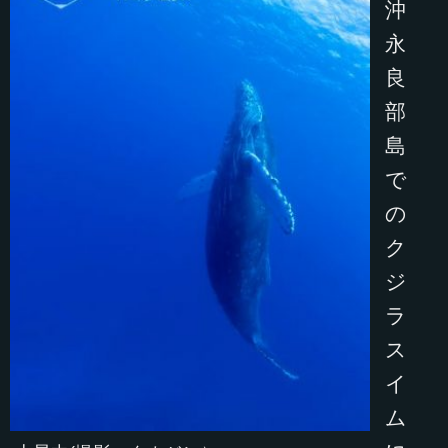
沖
永
良
部
島
で
の
ク
ジ
ラ
ス
イ
ム