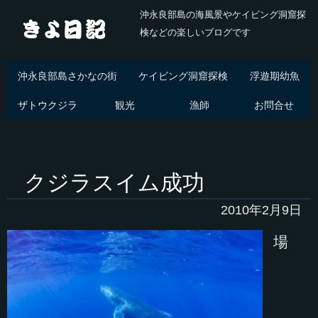
沖永良部島の海風景やケイビング洞窟探
検などの楽しいブログです
沖永良部島さかなの街
ケイビング洞窟探検
浮遊期幼魚
ザトウクジラ
観光
漁師
お問合せ
クジラスイム成功
2010年2月9日
場