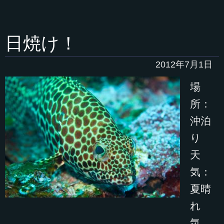
日焼け！
2012年7月1日
場
所：
沖泊
り
天
気：
夏晴
れ
気