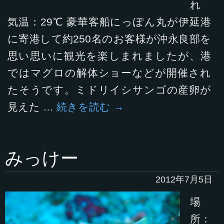
れ
気温：29℃ 豪華客船にっぽん丸が伊延港
に寄港して約250名のお客様が沖永良部を
思い思いに観光を楽しまれましたが、港
ではマグロの解体ショーなどが開催され
たそうです。ミドリイシサンゴの産卵が
見えた …
続きを読む
→
みっけー
2012年7月5日
場
所：