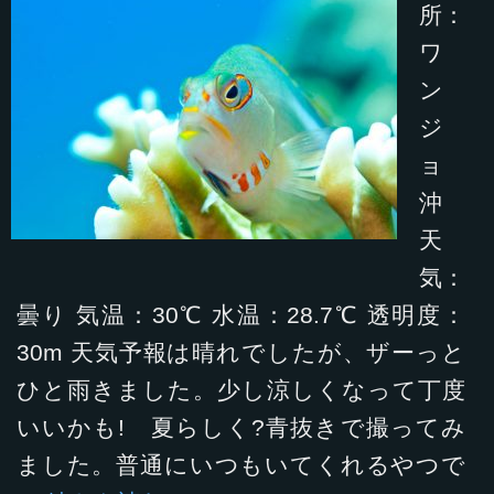
所：
ワ
ン
ジ
ョ
沖
天
気：
曇り 気温：30℃ 水温：28.7℃ 透明度：
30m 天気予報は晴れでしたが、ザーっと
ひと雨きました。少し涼しくなって丁度
いいかも! 夏らしく?青抜きで撮ってみ
ました。普通にいつもいてくれるやつで