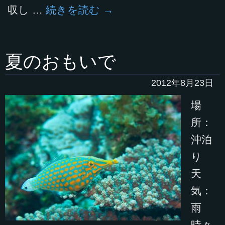
収し …
続きを読む
→
夏のおもいで
2012年8月23日
場
所：
沖泊
り
天
気：
雨