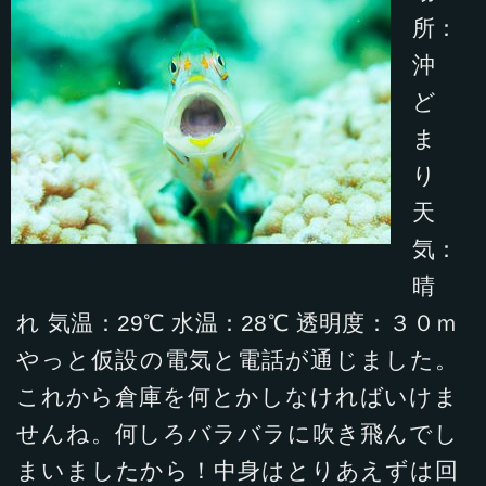
所：
沖
ど
ま
り
天
気：
晴
れ 気温：29℃ 水温：28℃ 透明度：３０ｍ
やっと仮設の電気と電話が通じました。
これから倉庫を何とかしなければいけま
せんね。何しろバラバラに吹き飛んでし
まいましたから！中身はとりあえずは回