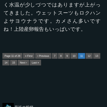
く水温が少しづつではありますが上がっ
てきました。ウェットスーツもロクハン
よサヨウナラです。カメさん多いです
ね！上陸産卵報告もいっぱいです。
Page 11 of 28
« First
‹ Previous
7
8
9
10
11
12
13
14
15
Next ›
Last »