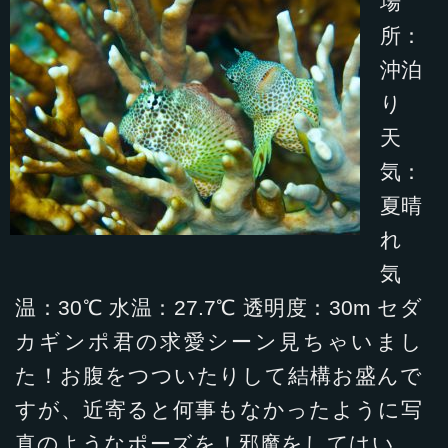
場
所：
沖泊
り
天
気：
夏晴
れ
気
温：30℃ 水温：27.7℃ 透明度：30m セダ
カギンポ君の求愛シーン見ちゃいまし
た！お腹をつついたりして結構お盛んで
すが、近寄ると何事もなかったように写
真のようなポーズを！邪魔をしてはい …