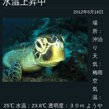
水温上昇中
2012年5月16日
場
所：
沖泊
り
天
気：
梅雨
空
気
温：
25℃ 水温：23.8℃ 透明度：３０ｍ ようや