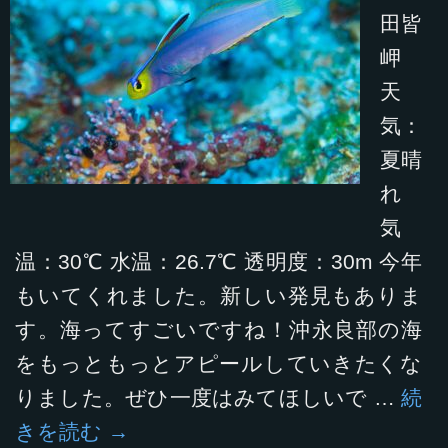
田皆
岬
天
気：
夏晴
れ
気
温：30℃ 水温：26.7℃ 透明度：30m 今年
もいてくれました。新しい発見もありま
す。海ってすごいですね！沖永良部の海
をもっともっとアピールしていきたくな
りました。ぜひ一度はみてほしいで …
続
きを読む
→