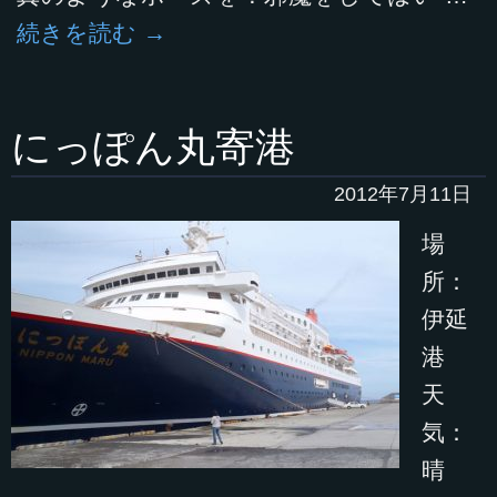
続きを読む
→
にっぽん丸寄港
2012年7月11日
場
所：
伊延
港
天
気：
晴