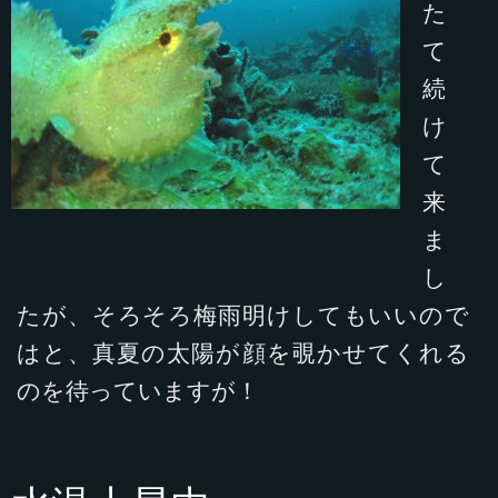
た
て
続
け
て
来
ま
し
たが、そろそろ梅雨明けしてもいいので
はと、真夏の太陽が顔を覗かせてくれる
のを待っていますが！