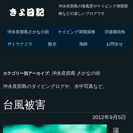
沖永良部島の海風景やケイビング洞窟探
検などの楽しいブログです
沖永良部島さかなの街
ケイビング洞窟探検
浮遊期幼魚
ザトウクジラ
観光
漁師
お問合せ
沖永良部島 さかなの街
カテゴリー別アーカイブ:
沖永良部島のダイビングログや、水中写真など。
台風被害
2012年9月5日
場