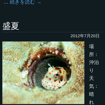
…
続きを読む
→
盛夏
2012年7月20日
場
所：
沖泊
り
天
気：
晴
れ