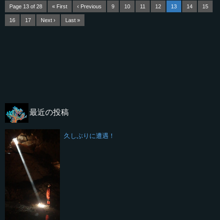
Page 13 of 28
« First
‹ Previous
9
10
11
12
13
14
15
16
17
Next ›
Last »
最近の投稿
久しぶりに遭遇！