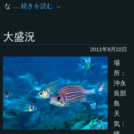
な …
続きを読む
→
大盛況
2011年9月22日
場
所：
沖永
良部
島
天
気：