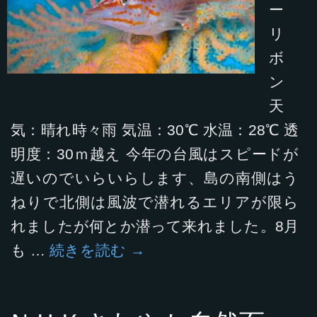
ー
リ
ボ
ン
天
気：晴れ時々雨 気温：30℃ 水温：28℃ 透
明度：30ｍ越え 今年の台風はスピードが
遅いのでいらいらします、島の南側はう
ねりで北側は風波で潜れるエリアが限ら
れましたが何とか潜って来れました。8月
も …
続きを読む
→