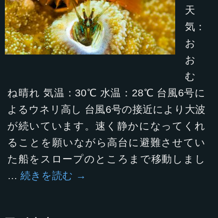
天
気：
お
お
む
ね晴れ 気温：30℃ 水温：28℃ 台風6号に
よるウネリ高し 台風6号の接近により大波
が続いています。速く静かになってくれ
ることを願いながら高台に避難させてい
た船をスロープのところまで移動しまし
…
続きを読む
→