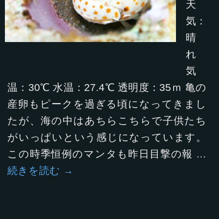
天
気：
晴
れ
気
温：30℃ 水温：27.4℃ 透明度：35ｍ 亀の
産卵もピークを過ぎる頃になってきまし
たが、海の中はあちらこちらで子供たち
がいっぱいという感じになっています。
この時季恒例のマンタも昨日目撃の報 …
続きを読む
→