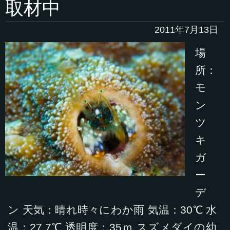
取材中
2011年7月13日
場
所：
モ
ン
ツ
キ
ガ
ー
デ
ン 天気：晴れ時々にわか雨 気温：30℃ 水
温：27.7℃ 透明度：35ｍ スズメダイの幼