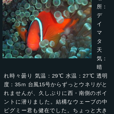
所：
デ
イ
マ
タ
天
気：
晴
れ時々曇り 気温：29℃ 水温：27℃ 透明
度：35ｍ 台風15号からずっとウネリがと
れませんが、久しぶりに西・南側のポイ
ントに潜りました。結構なウェーブの中
ピグミー君も健在でした。ちょっと大き