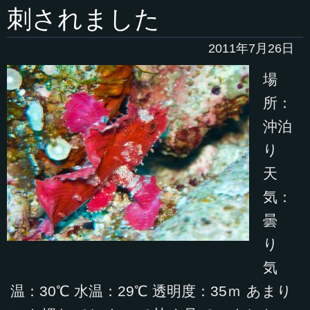
刺されました
2011年7月26日
場
所：
沖泊
り
天
気：
曇
り
気
温：30℃ 水温：29℃ 透明度：35ｍ あまり