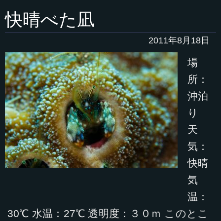
快晴べた凪
2011年8月18日
場
所：
沖泊
り
天
気：
快晴
気
温：
30℃ 水温：27℃ 透明度：３０ｍ このとこ