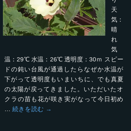
天
気：
晴
れ
気
温：29℃ 水温：26℃ 透明度：30ｍ スピー
ドの鈍い台風が通過したらなぜか水温が
下がって透明度もいまいちに、でも真夏
の太陽が戻ってきました。いただいたオ
クラの苗も花が咲き実がなって今日初め
…
続きを読む
→