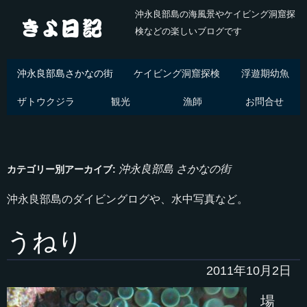
沖永良部島の海風景やケイビング洞窟探
検などの楽しいブログです
沖永良部島さかなの街
ケイビング洞窟探検
浮遊期幼魚
ザトウクジラ
観光
漁師
お問合せ
沖永良部島 さかなの街
カテゴリー別アーカイブ:
沖永良部島のダイビングログや、水中写真など。
うねり
2011年10月2日
場